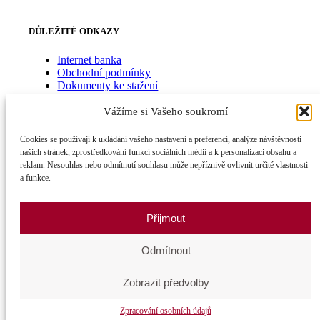
DŮLEŽITÉ ODKAZY
Internet banka
Obchodní podmínky
Dokumenty ke stažení
Zásady ochrany osobních údajů
Vážíme si Vašeho soukromí
Cookies se používají k ukládání vašeho nastavení a preferencí, analýze návštěvnosti
BUĎME V KONTAKTU
našich stránek, zprostředkování funkcí sociálních médií a k personalizaci obsahu a
reklam. Nesouhlas nebo odmítnutí souhlasu může nepříznivě ovlivnit určité vlastnosti
a funkce.
Facebook
Přijmout
LinkedIn
Odmítnout
Zobrazit předvolby
Copyright © 2002-2023 Peněžní dům, spořitelní družstvo |
Všechna práva vyhrazena
Zpracování osobních údajů
Scroll to top