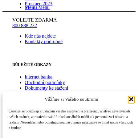
Prosinec 2023
Menu
Menu
VOLEJTE ZDARMA
800 888 232
Kde nás najdete
Kontakty podrobně
DŮLEŽITÉ ODKAZY
Internet banka
Obchodní podmínky
Dokumenty ke stažení
Zásady ochrany osobních údajů
Vážíme si Vašeho soukromí
Cookies se používají k ukládání vašeho nastavení a preferencí, analýze návštěvnosti
BUĎME V KONTAKTU
našich stránek, zprostředkování funkcí sociálních médií a k personalizaci obsahu a
reklam. Nesouhlas nebo odmítnutí souhlasu může nepříznivě ovlivnit určité vlastnosti
a funkce.