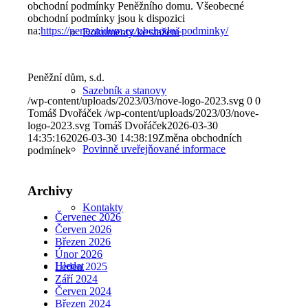
obchodní podmínky Peněžního domu. Všeobecné
obchodní podmínky jsou k dispozici
na:
https://peneznidum.cz/obchodni-podminky/
Dokumenty ke stažení
Peněžní dům, s.d.
Sazebník a stanovy
/wp-content/uploads/2023/03/nove-logo-2023.svg
0
0
Tomáš Dvořáček
/wp-content/uploads/2023/03/nove-
logo-2023.svg
Tomáš Dvořáček
2026-03-30
14:35:16
2026-03-30 14:38:19
Změna obchodních
Povinně uveřejňované informace
podmínek
Archivy
Kontakty
Červenec 2026
Červen 2026
Březen 2026
Únor 2026
Hledat
Leden 2025
Září 2024
Červen 2024
Březen 2024